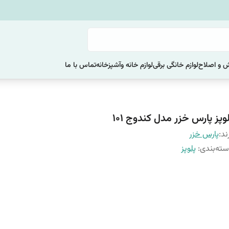
یش و اصلاح
لوازم خانگی برقی
لوازم خانه وآشپزخانه
تماس با ما
وپز پارس خزر مدل کندوج 101
ند:
پارس خزر
ته‌بندی
:
پلوپز