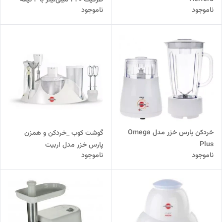
ناموجود
ناموجود
خردکن پارس خزر مدل Omega
گوشت کوب _خردکن و همزن
Plus
پارس خزر مدل اربیت
ناموجود
ناموجود
میکس_Orbitmix