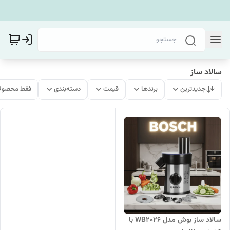
سالاد ساز
جدیدترین
برندها
قیمت
دسته‌بندی
فقط محصولا
سالاد ساز بوش مدل WB2026 با