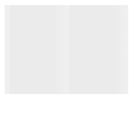
برای اصلاح این مناطق بر طرف کرده است. از آنجایی‌که این مدل قابلیت
شارژ شدن را دارد می‌توان از آن پس از 8ساعت شارژ کامل به مدت60
دقیقه استفاده کرد. با استفاده از برس تمیز کننده که برای این اپیلاتور به
عنوان اقلام همراه در نظر گرفته شده می‌توان دستگاه را پس از اصلاح
به‌راحتی تمیز کرد.
پخش لوازم خانگی رزمی 09173210756