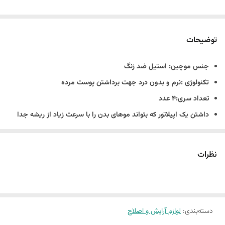
توضیحات
جنس موچین: استیل ضد زنگ
تکنولوژی :نرم و بدون درد جهت برداشتن پوست مرده
تعداد سری:۴ عدد
داشتن یک اپیلاتور که بتواند موهای بدن را با سرعت زیاد از ریشه جدا
کند می‌تواند مورد علاقه بسیاری از خانم‌ها قرار گیرد. دستگاه اپیلاتورV-
700 که توسط شرکت وی جی ار تولید شده است می‌تواند با یک بار قرار
نظرات
گرفتن آن روی پوست تعداد زیادی از موها را از ریشه جدا کند. برای این
اپیلاتور تنها باتری قابل شارژ به عنوان منبع تغذیه در نظر گرفته شده
است. علاوه‌بر سری اپیلاتور، سری کوچک برای جدا کردن موهای مربوط
دسته‌بندی
:
لوازم آرایش و اصلاح
به مناطق محدود وجود دارد که نیاز فرد را از خرید دستگاهی جداگانه