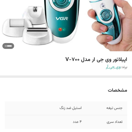
اپیلاتور وی جی ار مدل V-700
برند:
وی جی آر
مشخصات
جنس تیغه
استیل ضد زنگ
تعداد سری
4 عدد