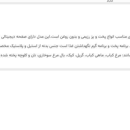
دارد
اصل چین تحت لیسانس آلمان
 رژیمی Silvercrestبا طراحی زیبا و ظرفیت 12.5 لیتری مناسب انواع پخت و پز رزیمی و بدون روغن است.این مدل
 مانند: مرغ کباب، ماهی کباب، گریل، کیک، بال مرغ سوخاری، نان و کلوچه پخته شد
یم توری کف را در چند لحظه زیر آب جاری بشوییم. علاوه بر این، دستگاه ما دارای 
 کار کافیست آن را بیرون بکشید و همچنین زیر آب جاری بشویید. فرقی نمی کند س
م تر ممکن می کند .شکل کانتور سرخ کن و گردش هوای هوا باعث می شود غذاها ب