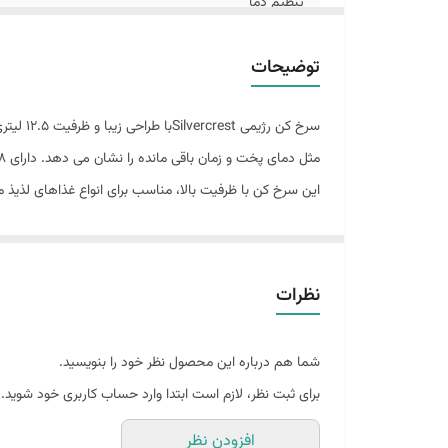
تنظیم دما
اصالت کالا
توضیحات
سرخ کن
این سرخ کن با ظرفیت بالا، مناسب برای انواع غذاهای لذیذ
یکنواخت می پزد .دستگاه ما به راحتی تمیز می شود، می توان
محصولات سرخ شده در زیر آن جریان می یابد. پس از اتمام
کنید، این دستگاه همه کاره پخت همه چیز را به روشی سال
نظرات
پخش لوازم خانگی رزمی 09173210756
شما هم درباره این محصول نظر خود را بنویسید.
برای ثبت نظر، لازم است ابتدا وارد حساب کاربری خود شوید.
افزودن نظر