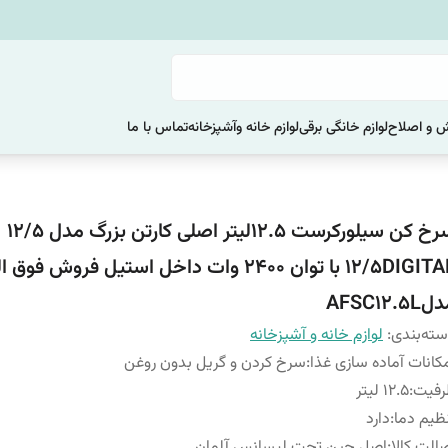
یش و اصلاح
لوازم خانگی برقی
لوازم خانه وآشپزخانه
تماس با ما
سرخ کن سیلورکرست 12.5لیتر اصلی کارتن بزرگ مدل 12/5
۱۲/۵DIGITAL با توان 2400 وات داخل استیل فروش فوق
AFSC12.5L
ته‌بندی
:
لوازم خانه و آشپزخانه
کانات آماده سازی غذا
:
سرخ کردن و گریل بدون روغن
رفیت
:
۱۲.5 لیتر
ظیم دما
:
دارد
الت کالا
:
اصل چین تحت لیسانس آلمان