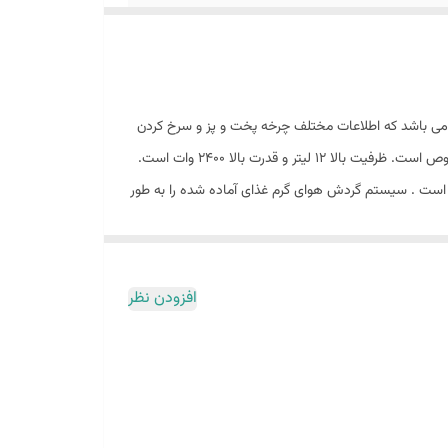
 دارای صفحه دیجیتالی می باشد که اطلاعات مختلف چرخه پخت و پز و سرخ کردن
مثل دمای پخت و زمان باقی مانده را نشان می دهد. دارای 8 برنامه پخت و برنامه گرم نگهداشتن غذا است جنس بدنه از استیل و پلاستیک مخصوص است. ظرفیت بالا 12 لیتر و قدرت بالا 2400 وات است.
ه است . سیستم گردش هوای گرم غذای آماده شده را به طور
یک مخزن به راحتی قابل جابجایی است که چربی از
بزیجات سرخ کنید، سیب زمینی سرخ کرده یا گوشت سرخ
ه طور یکنواخت سرخ شوند
افزودن نظر