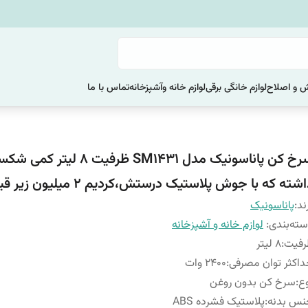
یش و اصلاح
لوازم خانگی برقی
لوازم خانه وآشپزخانه
تماس با ما
سرخ کن پاناسونیک مدل SM1431 ظرفیت ۸ لیتر
شته که با جوش پلاستیک درستش،کردیم 2 میلیون زیر قیمت
ند:
پاناسونیک
ته‌بندی
:
لوازم خانه و آشپزخانه
رفیت
:
8 لیتر
اکثر توان مصرفی
:
2400 وات
ع
:
سرخ کن بدون روغن
نس بدنه
:
پلاستیک فشرده ABS