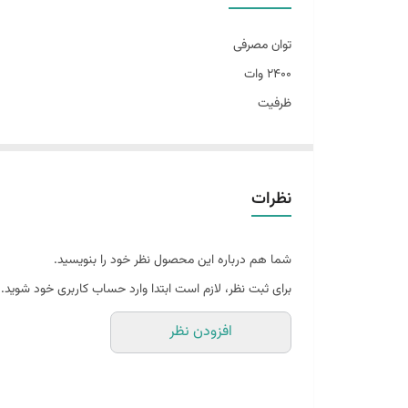
جنس ظرف
توان مصرفی
توضیحات صفحه نمایش
۲۴۰۰ وات
ظرفیت
برنامه پخت
۸ لیتری
سینی جدا شونده
جنس بدنه
پلاستیک فشرده ABS
اصالت کالا
نظرات
جنس مخزن
کشور مبدا برند
تفلون نچسب با کیفیت
شما هم درباره این محصول نظر خود را بنویسید.
صفحه نمایش
کشور سازنده
برای ثبت نظر، لازم است ابتدا وارد حساب کاربری خود شوید.
تمام لمسی دیجیتال منو رنگی
افزودن نظر
برنامه پخت
۴ عدد
سیستم قطع کن خودکار