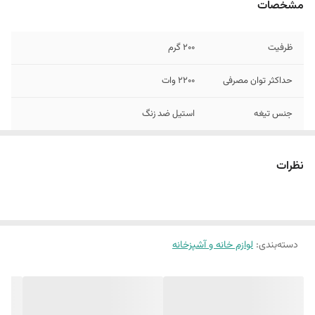
مشخصات
ظرفیت
200 گرم
حداکثر توان مصرفی
2200 وات
جنس تیغه
استیل ضد زنگ
اقلام همراه
تیغه فرچه و زغال اضافه
نظرات
اصالت کالا
اصل
کشور سازنده
چین
دسته‌بندی
:
لوازم خانه و آشپزخانه