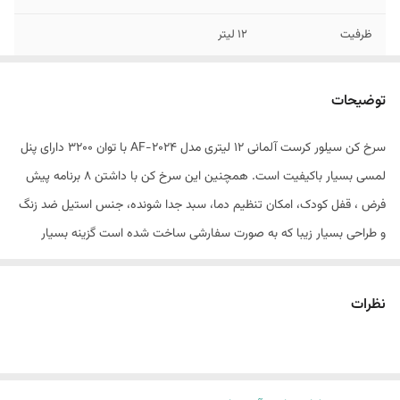
ظرفیت
12 لیتر
مدل
af-2024
توضیحات
جنس رویه
استیل
سرخ کن سیلور کرست آلمانی 12 لیتری مدل AF-2024 با توان 3200 دارای پنل
نحوه گرمایش
گردش هوای ۳۶۰ درجه با فن بسیار قوی
لمسی بسیار باکیفیت است. همچنین این سرخ کن با داشتن 8 برنامه پیش
کشور سازنده
چین
فرض ، قفل کودک، امکان تنظیم دما، سبد جدا شونده، جنس استیل ضد زنگ
و طراحی بسیار زیبا که به صورت سفارشی ساخت شده است گزینه بسیار
جنس داخل
استیل
مناسبی برای همراهی بانوان در آشپزخانه است.
قابلیت تنظیم دما و
دارد
نام محصول: سرخ کن یا هواپز
نظرات
زمان
برند: سیلور کرست
مدل: AF-2024
طراحی: آلمان