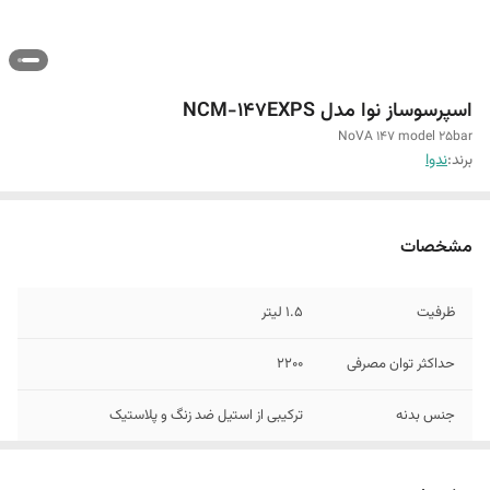
اسپرسوساز نوا مدل NCM-147EXPS
NoVA 147 model 25bar
برند:
ندوا
مشخصات
ظرفیت
1.5 لیتر
حداکثر توان مصرفی
2200
جنس بدنه
ترکیبی از استیل ضد زنگ و پلاستیک
کاپوچینو ساز
دارد