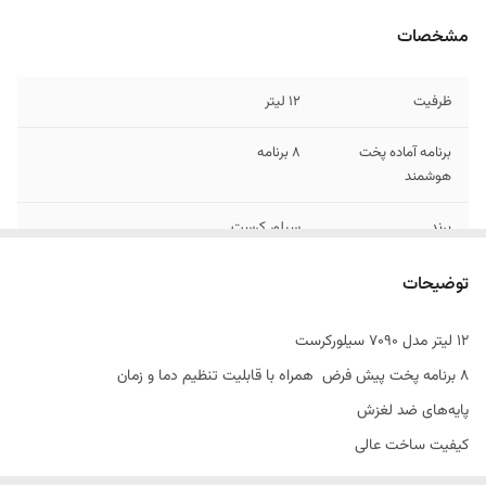
مشخصات
ظرفیت
12 لیتر
برنامه آماده پخت
8 برنامه
هوشمند
برند
سیلور کرست
تنظیم دما
دارد
توضیحات
تنظیم زمان
دارد
۱۲ لیتر مدل 7090 سیلورکرست
8 برنامه پخت پیش فرض همراه با قابلیت تنظیم دما و زمان
امکانات آماده سازی
سرخ کردن و گریل کردن
غذا
پایه‌های ضد لغزش
کیفیت ساخت عالی
جنس داخل
گالوانیزه
با گنجایش 12 لیتر ی