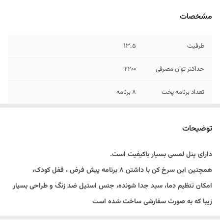
مشخصات
ظرفیت
13.5
حداکثر توان مصرفی
2200
تعداد برنامه پخت
8 برنامه
سبد جداشونده
دارد
توضیحات
نوع صفحه نمایش
لمسی از نوع ال ای دی
دارای پنل لمسی بسیار باکیفیت است.
میانگین دما
80 تا 200 درجه
همچنین این سرخ کن با داشتن 8 برنامه پیش فرض ، قفل کودک،
پایه ضد لغزش
دارد
امکان تنظیم دما، سبد جدا شونده، جنس استیل ضد زنگ و طراحی بسیار
زیبا که به صورت سفارشی ساخت شده است
اصالت کالا
اصل
گزینه بسیار مناسبی برای همراهی بانوان در آشپزخانه است.