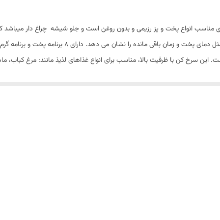
 رژیمی سیلور کرست با طراحی زیبا و ظرفیت 12 لیتری مناسب انواع پخت و پز رزیمی و بدون روغن است و جلو شیش
می باشد که اطلاعات مختلف چرخه پخت و پز و سرخ کردن مثل دم
 ظرفیت بالا 12 لیتر و قدرت بالا 2200 وات است. این سرخ کن با ظرفیت بالا، مناسب برای انواع غذاهای لذیذ م
ر یکنواخت می پزد .دستگاه ما به راحتی تمیز می شود، می توانیم سبد محفظه را د
محصولات سرخ شده در زیر آن جریان می یابد. پس از اتمام کار کافیست آن را بیرون
ید، این دستگاه همه کاره پخت همه چیز را به روشی سالم تر ممکن می کند .شکل