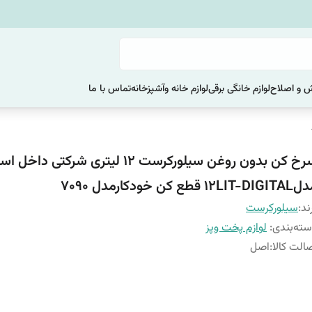
یش و اصلاح
لوازم خانگی برقی
لوازم خانه وآشپزخانه
تماس با ما
سرخ کن بدون روغن سیلورکرست 12 لیتری شرکتی داخ
12LIT-D قطع کن خودکارمدل 7090
ند:
سیلورکرست
ته‌بندی
:
لوازم پخت وپز
الت کالا
:
اصل