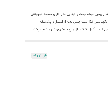
ه چراغ دار میباشد که از بیرون میشه پخت و دیداین مدل دارای صفحه دیجیتالی
ای پخت و زمان باقی مانده را نشان می دهد. دارای 8 برنامه پخت و برنامه گرم نگهداشتن غذا است جنس بدنه از استیل و پلاستیک
انند: مرغ کباب، ماهی کباب، گریل، کیک، بال مرغ سوخاری، نان و کلوچه پخته
ر چند لحظه زیر آب جاری بشوییم. علاوه بر این، دستگاه
 بکشید و همچنین زیر آب جاری بشویید. فرقی نمی کند
 کانتور سرخ کن و گردش هوای هوا باعث می شود غذاها
افزودن نظر