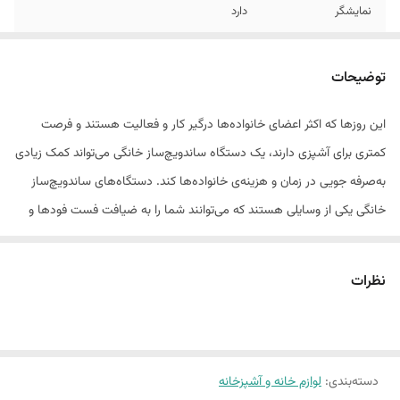
نمایشگر
دارد
دسته عایق حرارت
دارد
توضیحات
سیستم قطع خودکار
دارد
این روزها که اکثر اعضای خانواده‌ها درگیر کار و فعالیت هستند و فرصت
اصالت کالا
اصل
کمتری برای آشپزی دارند، یک دستگاه ساندویچ‌ساز خانگی می‌تواند کمک زیادی
صفحات جدا شونده
ندارد
به‌صرفه جویی در زمان و هزینه‌ی خانواده‌ها ‌کند. دستگاه‌های ساندویچ‌ساز
خانگی یکی از وسایلی هستند که می‌توانند شما را به ضیافت فست فودها و
اسنک‌های خوشمزه‌ی خانگی ببرند. ساندویچ ساز مدل400 محصولی از شرکت
« دسینی »است .این محصول با توان 1400 وات یک دستگاه پرقدرت و کاربردی
نظرات
محسوب می شود که با وجود تابه‌ی نچسب، برای مصارف خانگی ساخته‌شده
است. این ساندویچ ساز با داشتن چهار عدد خانه‌ی مربعی شکل، می‌تواند
هشت تکه‌ی مثلثی شکل ساندویچ را به کاربر ارایه دهد. همچنین این
دسته‌بندی
:
لوازم خانه و آشپزخانه
ساندویچ ساز دسینی به دستگیره‌ی عایق حرارت برای امنیت بیشتر و نشانگر