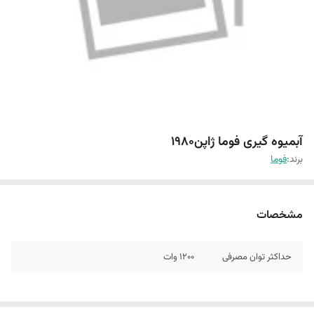
آبمیوه گیری فوما ژاپن1980
برند:
فوما
مشخصات
حداکثر توان مصرفی
1200 وات