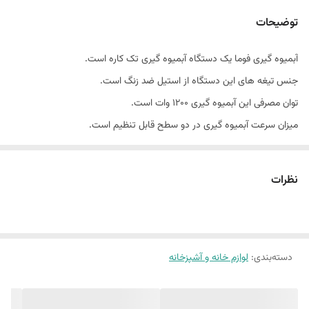
توضیحات
آبمیوه گیری فوما یک دستگاه آبمیوه گیری تک کاره است.
جنس تیغه های این دستگاه از استیل ضد زنگ است.
توان مصرفی این آبمیوه گیری 1200 وات است.
میزان سرعت آبمیوه گیری در دو سطح قابل تنظیم است.
پایه های ضد لغزش تعبیه شده روی این دستگاه، از حرکت و لغزش آن در
زمان استفاده جلوگیری می کنند.
نظرات
قطعات آبمیوه گیری به راحتی از هم جدا می شوند. می توانید قطعات را هم
به صورت دستی و هم با استفاده از ماشین ظرفشویی بشویید.
پخش لوازم خانگی رزمی09173210756
دسته‌بندی
:
ارسال به سراسر ایران
لوازم خانه و آشپزخانه