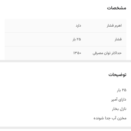
مشخصات
اهرم فشار
دارد
فشار
۲۵ بار
حداکثر توان مصرفی
1۳۵۰
نازل بخار
دارد
توضیحات
آمپر
دارد
۲۵ بار
اصالت کالا
اصل چین
دارای آمپر
نازل بخار
مخزن آب جدا شونده
سینی چکه گیر جدا شونده