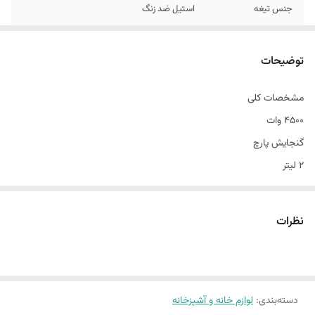
جنس تیغه
استیل ضد زنگ
توضیحات
مشخصات کلی
4500 وات
گنجایش پارچ
۲ لیتر
جنس تیغه
استیل ضد زنگ
نظرات
عملکرد پالس
دارد
کشور برند
آلمان
دسته‌بندی
:
لوازم خانه و آشپزخانه