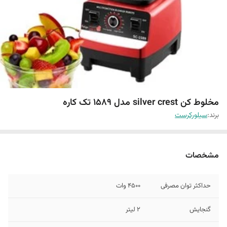
مخلوط کن silver crest مدل 1589 تک کاره
برند:
سیلورکرست
مشخصات
حداکثر توان مصرفی
4500 وات
گنجایش
2 لیتر