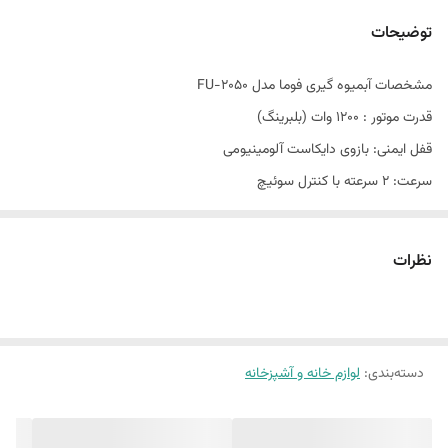
توضیحات
مشخصات آبمیوه گیری فوما مدل FU-2050
قدرت موتور : 1200 وات (بلبرینگ)
قفل ایمنی: بازوی دایکاست آلومینیومی
سرعت: 2 سرعته با کنترل سوئیچ
جنس لوله: استیل ضد زنگ با پوشش فشاری
جنس محفظه: استیل ضد زنگ
نظرات
جنس تیغه وسبد: استیل ضدزنگ
جنس مخلوط کن:شیشه
ظرفیت مخلوط من: 1.5 لیتر
دسته‌بندی
:
جنس آسیاب: شیشه
لوازم خانه و آشپزخانه
جنس خرد کن :شیشه
ظرفیت ظرف تفاله : 2 لیتر