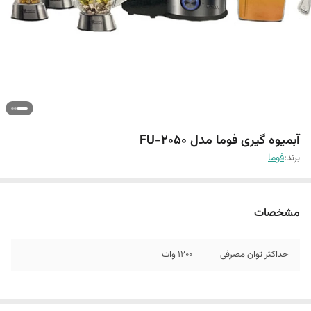
آبمیوه گیری فوما مدل FU-2050
برند:
فوما
مشخصات
حداکثر توان مصرفی
1200 وات