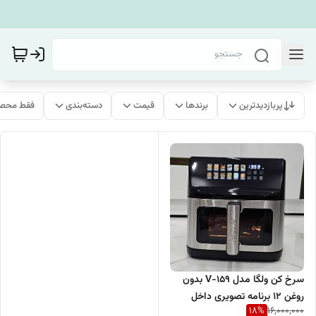
پربازدیدترین
برندها
قیمت
دسته‌بندی
فقط محصو
سرخ کن ولگا مدل 159-V بدون
روغن 12 برنامه تصویری داخل
18
%
16,000,000
گالوانیزه دو المنت